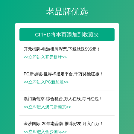
遥想公瑾当年，小乔初嫁了，雄姿英发。
羽扇纶巾，谈笑间，樯橹灰飞烟灭。
故国神游，多情应笑我，早生华发。
人生如梦，一尊还酹江月。